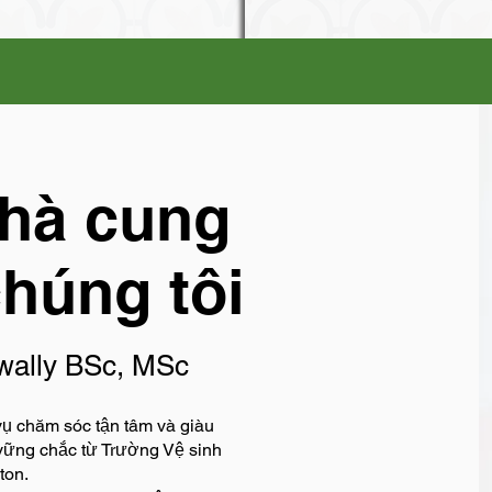
hà cung
húng tôi
awally BSc, MSc
vụ chăm sóc tận tâm và giàu
 vững chắc từ Trường Vệ sinh
ton.