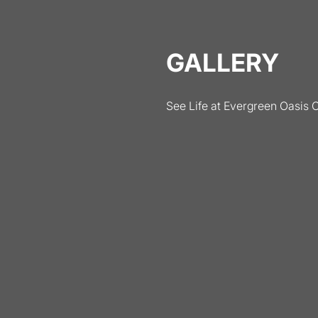
GALLERY
See Life at Evergreen Oasis 
Bright, Spacious Living Room Featuring Large Windows an
Spacious
living
rooms
with
large
windows
supplying
endless
natural
light.
Complete