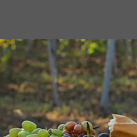
HERE HOME FEELS LIKE
HOME
See Our Commitments to You, Here