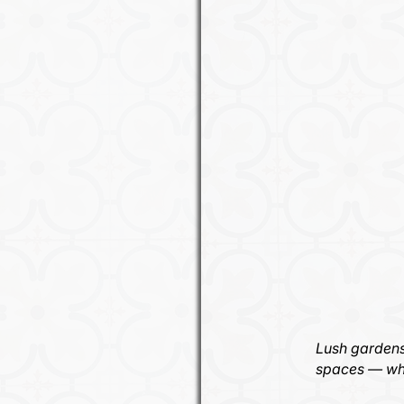
asis Care Home - một
áp và hấp dẫn tại
ng cấp dịch vụ chăm sóc
ời cao tuổi! Đội ngũ
ôi trường nuôi dưỡng
ủa chúng tôi cảm thấy
hỗ trợ trong mọi bước
Lush gardens
spaces — whe