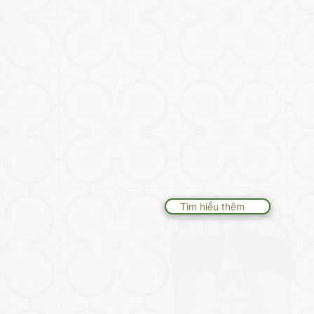
Chào mừng đến với Evergreen O
ngôi nhà dành cho người lớn ấm 
Lynnwood, nơi dành riêng để cu
và lòng trắc ẩn đặc biệt cho ngư
chăm sóc giàu kinh nghiệm và m
của chúng tôi đảm bảo cư dân c
được yêu thương, trân trọng và 
đi.
Tìm hiểu thêm