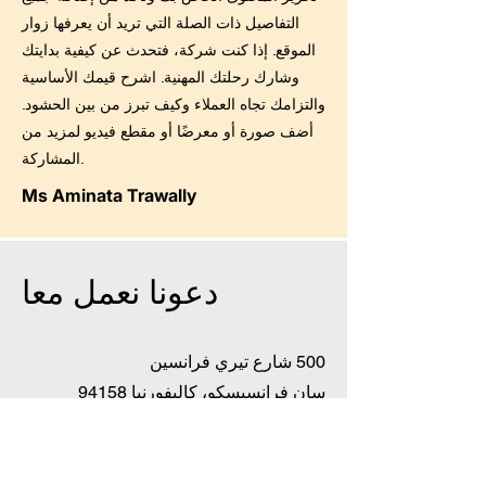
التفاصيل ذات الصلة التي تريد أن يعرفها زوار
الموقع. إذا كنت شركة، فتحدث عن كيفية بدايتك
وشارك رحلتك المهنية. اشرح قيمك الأساسية
والتزامك تجاه العملاء وكيف تبرز من بين الحشود.
أضف صورة أو معرضًا أو مقطع فيديو لمزيد من
المشاركة.
Ms Aminata Trawally
دعونا نعمل معا
500 شارع تيري فرانسين
سان فرانسيسكو، كاليفورنيا 94158
info@mysite.com
البريد الإلكتروني:
هاتف:
123-456-7890